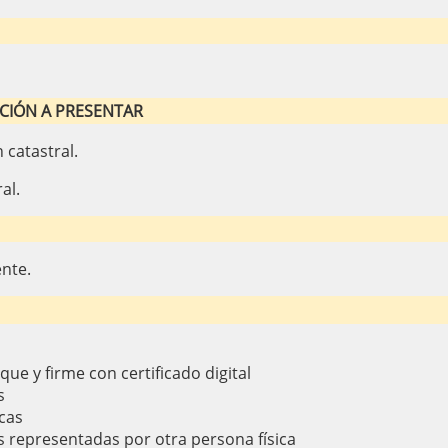
CIÓN A PRESENTAR
 catastral.
al.
ente.
ique y firme con certificado digital
s
cas
s representadas por otra persona física