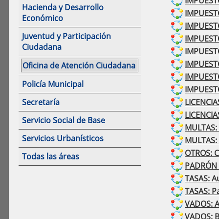
IMPUESTOS
Hacienda y Desarrollo
IMPUESTOS
Económico
IMPUESTO
Juventud y Participación
IMPUESTOS
Ciudadana
IMPUESTOS
IMPUESTO
Oficina de Atención Ciudadana
IMPUESTO
Policía Municipal
IMPUESTO
Secretaría
LICENCIAS
LICENCIAS
Servicio Social de Base
MULTAS: 
Servicios Urbanísticos
MULTAS: 
OTROS: C
Todas las áreas
PADRÓN –
TASAS: A
TASAS: P
VADOS: A
VADOS: B