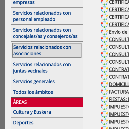
CERTIFIC
empresas
CERTIFIC
Servicios relacionados con
CERTIFICA
personal empleado
CERTIFICA
Servicios relacionados con
Envío de 
concejales/as y consejeros/as
CONSULTAS
CONSULTA
Servicios relacionados con
asociaciones
CONSULTA
CONSULTA
Servicios relacionados con
CONTRATO
juntas vecinales
CONTRATO
Servicios generales
DOMICILI
FACTURAS
Todos los ámbitos
FIESTAS:
ÁREAS
IMPUESTOS
Cultura y Euskera
IMPUESTO
IMPUESTO
Deportes