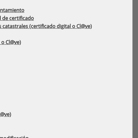
untamiento
 de certificado
catastrales (certificado digital o Cl@ve)
 o Cl@ve)
l@ve)